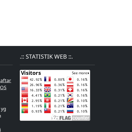
.:: STATISTIK WEB ::.
aftar
POS
 yg
n
i