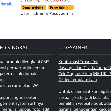
Diskon:
Rp. 100.000,- (10%)
detail..
User : admin & Pass : admin
INFO SINGKAT ::.
.:: DESAINER ::.
ua produk dilengkapi CMS
Konfirmasi Trasnsfer
ansi perbaikan jika error
Pasang Iklan Gratis Tanpa D
ga termasuk domain
Cek Ongkos Kirim JNE TIKI 
ng
Order Template Lain
port error melaui WA
Untuk order silahkan dipilih
kepanjangan content
sesuai, jika terjadi kesalaha
gement system artinya
pemilihan website tidak ada
 menulis, upload foto, edit
garansi penggantian kecual