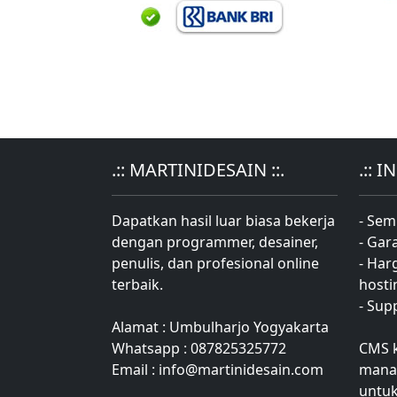
.:: MARTINIDESAIN ::.
.:: 
Dapatkan hasil luar biasa bekerja
- Sem
dengan programmer, desainer,
- Gar
penulis, dan profesional online
- Har
terbaik.
hosti
- Sup
Alamat : Umbulharjo Yogyakarta
Whatsapp : 087825325772
CMS 
Email : info@martinidesain.com
mana
untuk